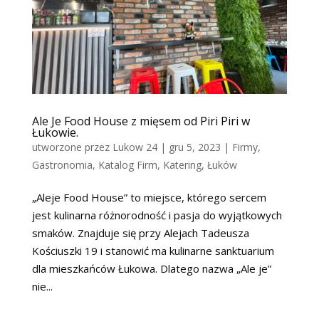
Ale Je Food House z mięsem od Piri Piri w
Łukowie.
utworzone przez
Lukow 24
|
gru 5, 2023
|
Firmy
,
Gastronomia
,
Katalog Firm
,
Katering
,
Łuków
„Aleje Food House” to miejsce, którego sercem
jest kulinarna różnorodność i pasja do wyjątkowych
smaków. Znajduje się przy Alejach Tadeusza
Kościuszki 19 i stanowić ma kulinarne sanktuarium
dla mieszkańców Łukowa. Dlatego nazwa „Ale je”
nie...