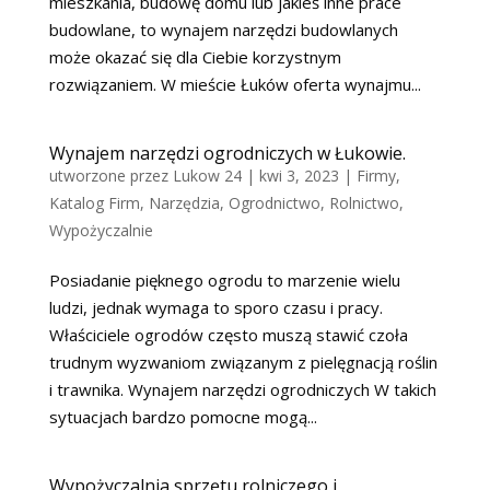
mieszkania, budowę domu lub jakieś inne prace
budowlane, to wynajem narzędzi budowlanych
może okazać się dla Ciebie korzystnym
rozwiązaniem. W mieście Łuków oferta wynajmu...
Wynajem narzędzi ogrodniczych w Łukowie.
utworzone przez
Lukow 24
|
kwi 3, 2023
|
Firmy
,
Katalog Firm
,
Narzędzia
,
Ogrodnictwo
,
Rolnictwo
,
Wypożyczalnie
Posiadanie pięknego ogrodu to marzenie wielu
ludzi, jednak wymaga to sporo czasu i pracy.
Właściciele ogrodów często muszą stawić czoła
trudnym wyzwaniom związanym z pielęgnacją roślin
i trawnika. Wynajem narzędzi ogrodniczych W takich
sytuacjach bardzo pomocne mogą...
Wypożyczalnia sprzętu rolniczego i