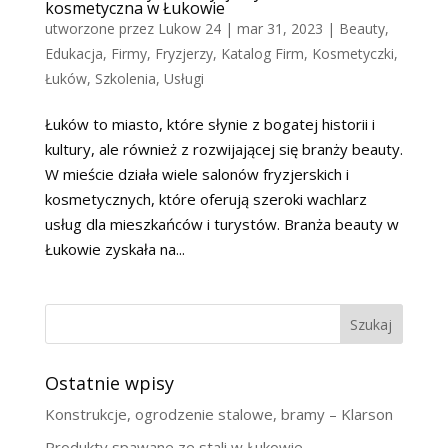
kosmetyczna w Łukowie
utworzone przez
Lukow 24
|
mar 31, 2023
|
Beauty
,
Edukacja
,
Firmy
,
Fryzjerzy
,
Katalog Firm
,
Kosmetyczki
,
Łuków
,
Szkolenia
,
Usługi
Łuków to miasto, które słynie z bogatej historii i
kultury, ale również z rozwijającej się branży beauty.
W mieście działa wiele salonów fryzjerskich i
kosmetycznych, które oferują szeroki wachlarz
usług dla mieszkańców i turystów. Branża beauty w
Łukowie zyskała na...
Szukaj
Ostatnie wpisy
Konstrukcje, ogrodzenie stalowe, bramy – Klarson
Produkty spawane ze stali w Łukowie.