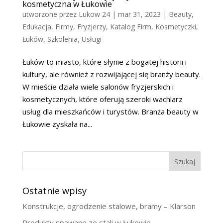
kosmetyczna w Łukowie
utworzone przez
Lukow 24
|
mar 31, 2023
|
Beauty
,
Edukacja
,
Firmy
,
Fryzjerzy
,
Katalog Firm
,
Kosmetyczki
,
Łuków
,
Szkolenia
,
Usługi
Łuków to miasto, które słynie z bogatej historii i
kultury, ale również z rozwijającej się branży beauty.
W mieście działa wiele salonów fryzjerskich i
kosmetycznych, które oferują szeroki wachlarz
usług dla mieszkańców i turystów. Branża beauty w
Łukowie zyskała na...
Szukaj
Ostatnie wpisy
Konstrukcje, ogrodzenie stalowe, bramy – Klarson
Produkty spawane ze stali w Łukowie.