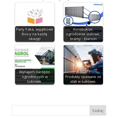
Party Paka, wyjątkowe
Konstrukcje,
Box-y na każdą
ogrodzenie stalowe,
okazję!
bramy - Klarson
Wynajem narzędzi
ogrodniczych w
Produkty spawane ze
Łukowie.
stali w Łukowie.
Szukaj