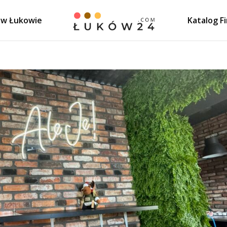
 w Łukowie
Katalog F