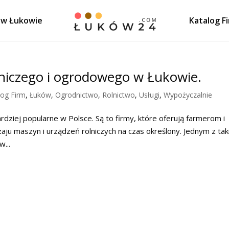
 w Łukowie
Katalog F
lniczego i ogrodowego w Łukowie.
log Firm
,
Łuków
,
Ogrodnictwo
,
Rolnictwo
,
Usługi
,
Wypożyczalnie
rdziej popularne w Polsce. Są to firmy, które oferują farmerom i
u maszyn i urządzeń rolniczych na czas określony. Jednym z tak
...