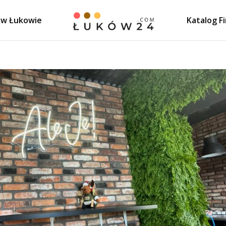
 w Łukowie
Katalog F